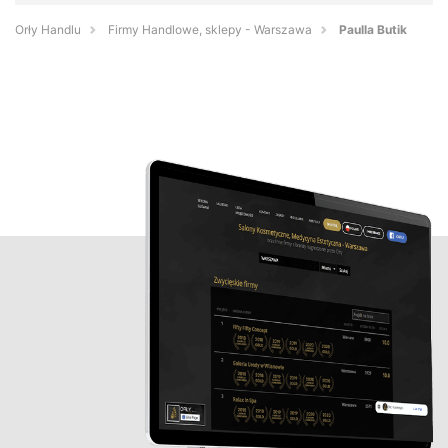
Orły Handlu
Firmy Handlowe, sklepy - Warszawa
Paulla Butik