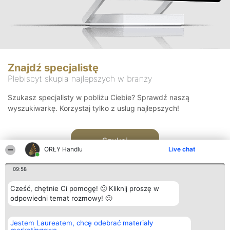
Znajdź specjalistę
Plebiscyt skupia najlepszych w branży
Szukasz specjalisty w pobliżu Ciebie? Sprawdź naszą
wyszukiwarkę. Korzystaj tylko z usług najlepszych!
Szukaj
ORŁY Handlu
Live chat
09:58
Cześć, chętnie Ci pomogę! 🙂 Kliknij proszę w
odpowiedni temat rozmowy! 🙂
Organizator plebiscytu
Plebiscyt
Kontakt
Jestem Laureatem, chcę odebrać materiały
Bright Side Solutions sp. z o.
Laureaci
Kontakt