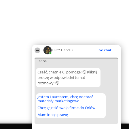
ORŁY Handlu
Live chat
05:50
Cześć, chętnie Ci pomogę! 🙂 Kliknij
proszę w odpowiedni temat
rozmowy! 🙂
Jestem Laureatem, chcę odebrać
materiały marketingowe
Chcę zgłosić swoją firmę do Orłów
Mam inną sprawę