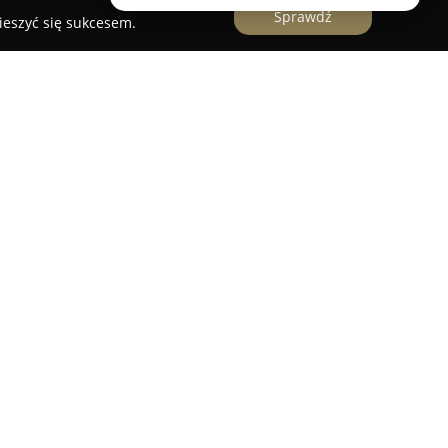
Sprawdź
ieszyć się sukcesem.
 siedzibą przy ulicy Malborskiej 1 w Warszawie
esjonalny sprzęt rehabilitacyjny oraz medyczny.
od 2013 roku i dysponuje szerokim wachlarzem
akże akcesoriów wspierających powrót do
u codziennym. W jego ofercie znajdują się
ułatwiające przemieszczanie się oraz
dywidualnych potrzeb każdej osoby.
 Rehabilitacyjnego ULMED wyróżnia się swoim
izmem. Personel zapewnia merytoryczne wsparcie
 precyzyjne dopasowanie urządzeń, co spotyka