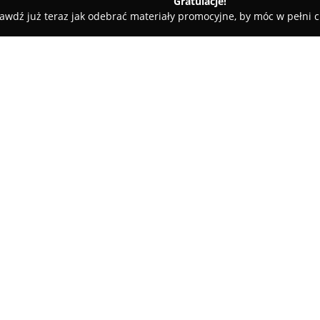
Gratulacje!
awdź już teraz jak odebrać materiały promocyjne, by móc w pełni c
a
Sklep Rehabilitacyjny ULMED
O firmie:
Sklep Rehabilitacyjny ULMED
z
to uznany punkt oferujący prof
Przedsiębiorstwo funkcjonuje 
produktów ortopedycznych, a t
sprawności oraz komfort w życi
różnorodne ortezy, urządzenia 
rozwiązania dostosowane do in
Wykwalifikowany zespół Sklepu
doświadczeniem i profesjonal
przy wyborze asortymentu oraz