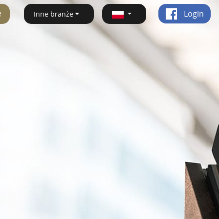
ę
Login
Inne branże