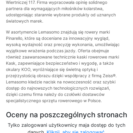
Wiertniczej 117. Firma wypracowała opinię solidnego
partnera dla wymagających miłośników kolarstwa,
udostępniając starannie wybrane produkty od uznanych
światowych marek.
W asortymencie Lemasomo znajdują się rowery marki
Pinarello, które są doceniane za innowacyjny wygląd,
wysoką wydajność oraz precyzję wykonania, umożliwiając
wyjątkowe wrażenia podczas jazdy. Oferta obejmuje
również zaawansowane technicznie kaski rowerowe marki
Kask, zapewniające bezpieczeństwo i wygodę, a także
okulary KOO, wyróżniające się świetną optyką i
przejrzystością obrazu dzięki współpracy z firmą Zeiss®.
Lemasomo kładzie nacisk na nowoczesność oraz szybki
dostęp do najnowszych technologicznych rozwiązań,
dzięki czemu firma należy do czołówki dostawców
specjalistycznego sprzętu rowerowego w Polsce.
Oceny na poszczególnych stronach
Tylko zalogowani użytkownicy maja dostęp do tych
danych.
Kliknij, aby się zalogować.