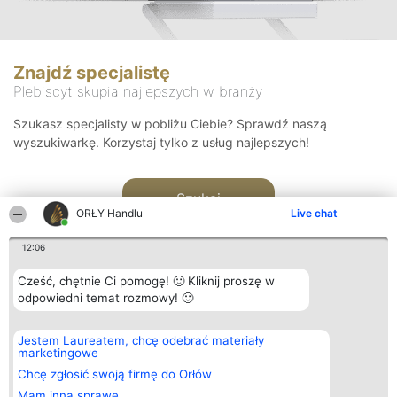
Znajdź specjalistę
Plebiscyt skupia najlepszych w branży
Szukasz specjalisty w pobliżu Ciebie? Sprawdź naszą
wyszukiwarkę. Korzystaj tylko z usług najlepszych!
Szukaj
ORŁY Handlu
Live chat
12:06
Cześć, chętnie Ci pomogę! 🙂 Kliknij proszę w
odpowiedni temat rozmowy! 🙂
Organizator plebiscytu
Plebiscyt
Kontakt
Jestem Laureatem, chcę odebrać materiały
Bright Side Solutions sp. z o.
Laureaci
Kontakt
marketingowe
o. sp. k.
Lista
ul. Ruska 22
wszystkich
Chcę zgłosić swoją firmę do Orłów
Wrocław 50-079
Laureatów
Mam inną sprawę
KRS 0000749100 | Regon
Zasady