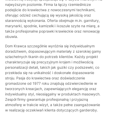
najwyższym poziomie. Firma ta łączy rzemieślnicze
podejście do krawiectwa z nowoczesnymi technikami,
oferując odzież cechującą się wysoką jakością oraz
starannością wykonania. Oferta obejmuje m.in. garnitury,
marynarki, spodnie, kamizelki i koszule szyte na miarę, a
także profesjonalne poprawki krawieckie oraz renowację
obuwia.
Dom Krawca szczególnie wyróżnia się indywidualnym
doradztwem, dopasowującym materiały z szerokiej gamy
szlachetnych tkanin do potrzeb klientów. Każdy projekt
charakteryzuje się precyzyjnym krojem i możliwością
personalizacji detali, takich jak guziki czy podszewki, co
przekłada się na unikalność i doskonałe dopasowanie
stroju. Pasja do krawiectwa oraz doświadczenie
gromadzone od 1977 roku znajdują odzwierciedlenie w
tworzonych kreacjach, zapewniających elegancję oraz
indywidualny styl, nieosiągalny w produktach masowych.
Zespół firmy gwarantuje profesjonalną i przyjazną
atmosferę w trakcie wizyt, a także pełne zaangażowanie
w realizację oczekiwań klienta dotyczących garderoby.