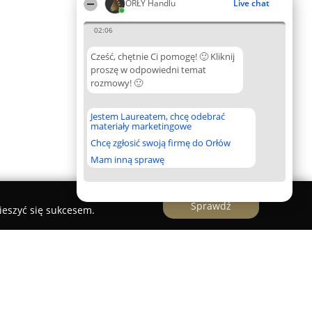
ORŁY Handlu
Live chat
02:06
Cześć, chętnie Ci pomogę! 🙂 Kliknij
proszę w odpowiedni temat
rozmowy! 🙂
Jestem Laureatem, chcę odebrać
materiały marketingowe
Chcę zgłosić swoją firmę do Orłów
Mam inną sprawę
Sprawdź
ieszyć się sukcesem.