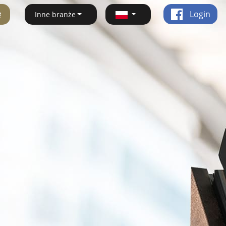
ę
Login
Inne branże