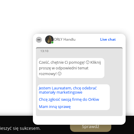
ORŁY Handlu
Live chat
13:10
Cześć, chętnie Ci pomogę! 🙂 Kliknij
proszę w odpowiedni temat
rozmowy! 🙂
Jestem Laureatem, chcę odebrać
materiały marketingowe
Chcę zgłosić swoją firmę do Orłów
Mam inną sprawę
Sprawdź
ieszyć się sukcesem.