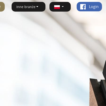
ę
Login
Inne branże