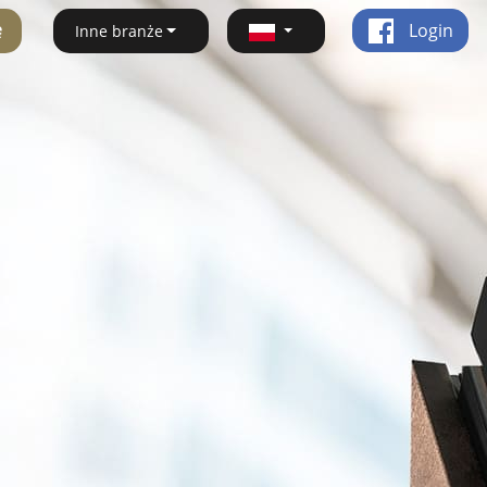
ę
Login
Inne branże