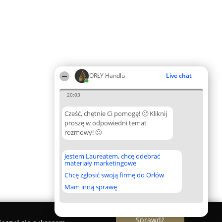
ORŁY Handlu
Live chat
20:03
Cześć, chętnie Ci pomogę! 🙂 Kliknij
proszę w odpowiedni temat
rozmowy! 🙂
Jestem Laureatem, chcę odebrać
materiały marketingowe
Chcę zgłosić swoją firmę do Orłów
Mam inną sprawę
Sprawdź