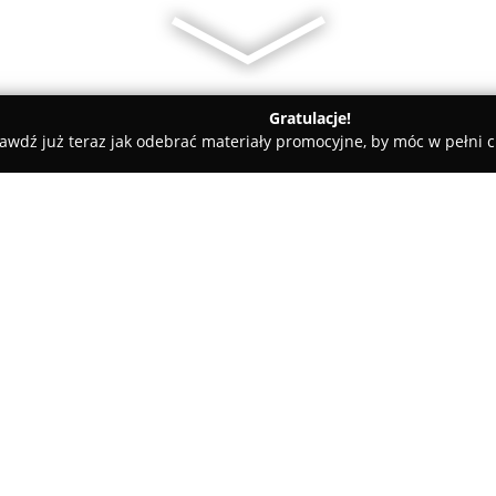
Gratulacje!
awdź już teraz jak odebrać materiały promocyjne, by móc w pełni c
De Revolutionibus Books
O firmie:
De Revolutionibus Books
to kr
łącząca w sobie bogato wyposa
Stanowi ważne miejsce na mapi
oferując starannie wyselekcjono
Pokaż więcej >>
reportażu, literatury dziecięcej
językach obcych. Księgarnia wyr