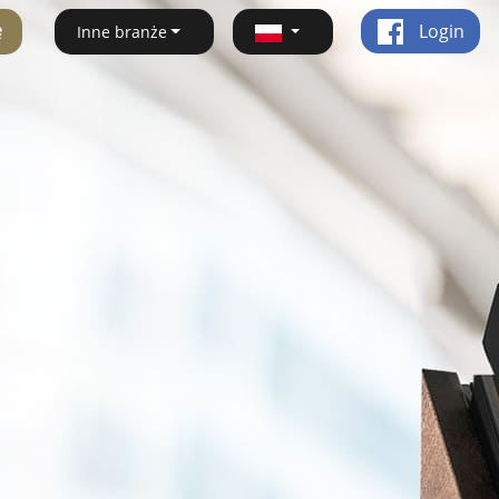
ę
Login
Inne branże