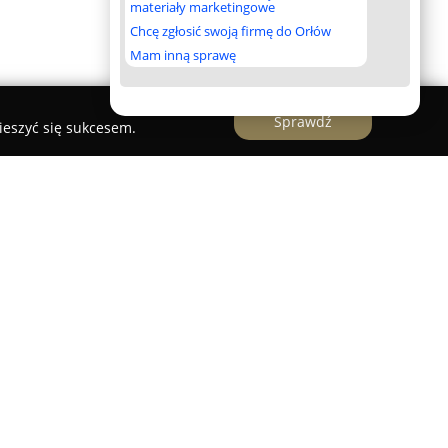
materiały marketingowe
Chcę zgłosić swoją firmę do Orłów
Mam inną sprawę
Sprawdź
ieszyć się sukcesem.
akowska księgarnia funkcjonująca od 2013 roku,
żoną przestrzeń księgarni z kameralną kawiarnią.
e miasta dla osób zainteresowanych literaturą,
wane książki z zakresu humanistyki, beletrystyki,
, a także szeroki wybór poezji i publikacji w
óżnia się szeroką ofertą tytułów filozoficznych i