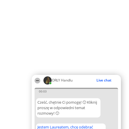
ORŁY Handlu
Live chat
00:03
Cześć, chętnie Ci pomogę! 🙂 Kliknij
proszę w odpowiedni temat
rozmowy! 🙂
Jestem Laureatem, chcę odebrać