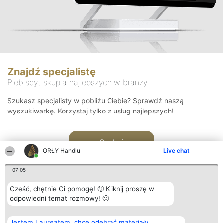
Znajdź specjalistę
Plebiscyt skupia najlepszych w branży
Szukasz specjalisty w pobliżu Ciebie? Sprawdź naszą
wyszukiwarkę. Korzystaj tylko z usług najlepszych!
Szukaj
ORŁY Handlu
Live chat
07:05
Cześć, chętnie Ci pomogę! 🙂 Kliknij proszę w
odpowiedni temat rozmowy! 🙂
Organizator plebiscytu
Plebiscyt
Kontakt
Jestem Laureatem, chcę odebrać materiały
Bright Side Solutions sp. z o.
Laureaci
Kontakt