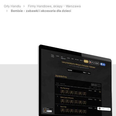
Orły Handlu
Firmy Handlowe, sklepy - Warszawa
Bemisie - zabawki i akcesoria dla dzieci