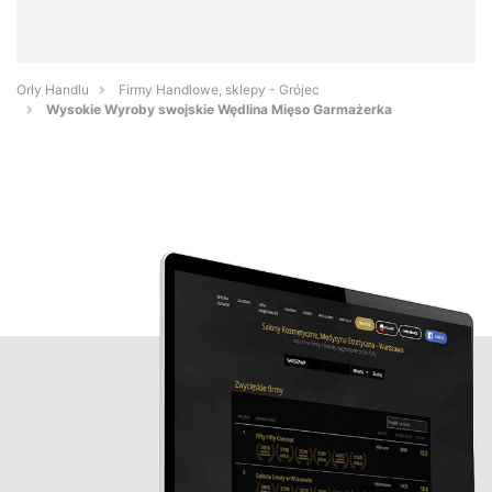
Orły Handlu
Firmy Handlowe, sklepy - Grójec
Wysokie Wyroby swojskie Wędlina Mięso Garmażerka