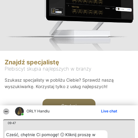
Znajdź specjalistę
Plebiscyt skupia najlepszych w branży
Szukasz specjalisty w pobliżu Ciebie? Sprawdź naszą
wyszukiwarkę. Korzystaj tylko z usług najlepszych!
Szukaj
ORŁY Handlu
Live chat
09:47
Cześć, chętnie Ci pomogę! 🙂 Kliknij proszę w