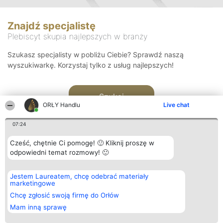
Znajdź specjalistę
Plebiscyt skupia najlepszych w branży
Szukasz specjalisty w pobliżu Ciebie? Sprawdź naszą
wyszukiwarkę. Korzystaj tylko z usług najlepszych!
Szukaj
ORŁY Handlu
Live chat
07:24
Cześć, chętnie Ci pomogę! 🙂 Kliknij proszę w
odpowiedni temat rozmowy! 🙂
Organizator plebiscytu
Plebiscyt
Kontakt
Jestem Laureatem, chcę odebrać materiały
Bright Side Solutions sp. z o.
Laureaci
Kontakt
marketingowe
o. sp. k.
Lista
ul. Ruska 22
wszystkich
Chcę zgłosić swoją firmę do Orłów
Wrocław 50-079
Laureatów
Mam inną sprawę
KRS 0000749100 | Regon
Zasady
381313360 | NIP 8943132676
Regulamin
+48 508 492 400
Polityka