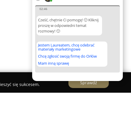
02:46
Cześć, chętnie Ci pomogę! 🙂 Kliknij
proszę w odpowiedni temat
rozmowy! 🙂
Jestem Laureatem, chcę odebrać
materiały marketingowe
Chcę zgłosić swoją firmę do Orłów
Mam inną sprawę
Sprawdź
ieszyć się sukcesem.