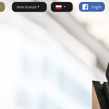
ę
Login
Inne branże