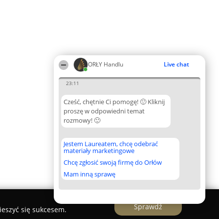
ORŁY Handlu
Live chat
23:11
Cześć, chętnie Ci pomogę! 🙂 Kliknij
proszę w odpowiedni temat
rozmowy! 🙂
Jestem Laureatem, chcę odebrać
materiały marketingowe
Chcę zgłosić swoją firmę do Orłów
Mam inną sprawę
Sprawdź
ieszyć się sukcesem.