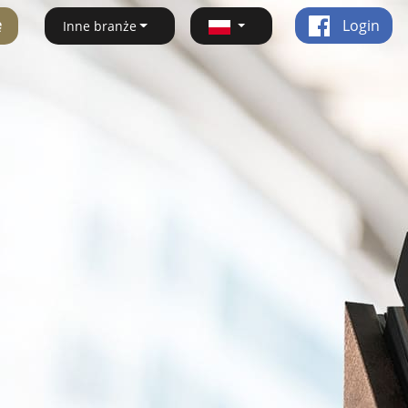
ę
Login
Inne branże