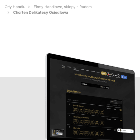
Orły Handlu
Firmy Handlowe, sklepy - Radom
Chorten Delikatesy Osiedlowa