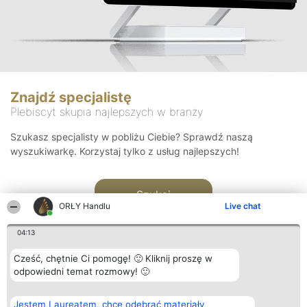
Znajdź specjalistę
Plebiscyt skupia najlepszych w branży
Szukasz specjalisty w pobliżu Ciebie? Sprawdź naszą
wyszukiwarkę. Korzystaj tylko z usług najlepszych!
Szukaj
ORŁY Handlu
Live chat
04:13
Cześć, chętnie Ci pomogę! 🙂 Kliknij proszę w
odpowiedni temat rozmowy! 🙂
Organizator plebiscytu
Plebiscyt
Kontakt
Jestem Laureatem, chcę odebrać materiały
Bright Side Solutions sp. z o.
Laureaci
Kontakt