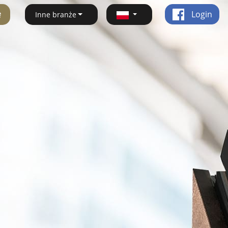
ę
Login
Inne branże