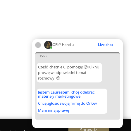
ORŁY Handlu
Live chat
15:22
Cześć, chętnie Ci pomogę! 🙂 Kliknij
proszę w odpowiedni temat
rozmowy! 🙂
Jestem Laureatem, chcę odebrać
materiały marketingowe
Chcę zgłosić swoją firmę do Orłów
Mam inną sprawę
Sprawdź