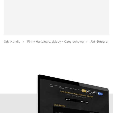
Orły Handlu
Firmy Handlowe, sklepy - Częstochowa
Art-Decora