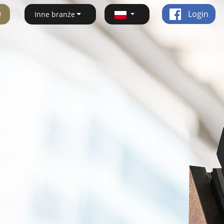
ę
Login
Inne branże