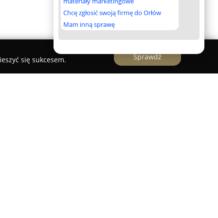
materiały marketingowe
Chcę zgłosić swoją firmę do Orłów
Mam inną sprawę
Sprawdź
ieszyć się sukcesem.
specjalizująca się w modzie męskiej, która
Siedziba sklepu mieści się w Mińsku
wskiego 9 lokal B. Oferta obejmuje szeroki
oriów, które pozwalają na kompletne wyposażenie