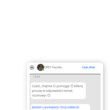
ORŁY Handlu
Live chat
13:10
Cześć, chętnie Ci pomogę! 🙂 Kliknij
proszę w odpowiedni temat
rozmowy! 🙂
Jestem Laureatem, chcę odebrać