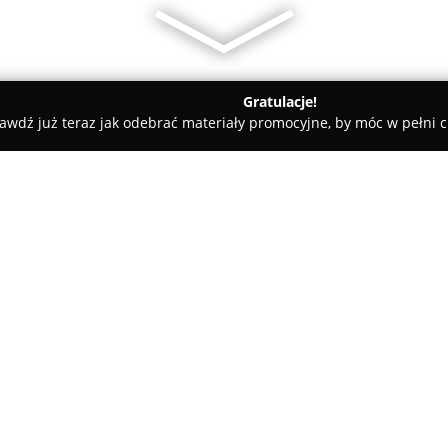
Gratulacje!
awdź już teraz jak odebrać materiały promocyjne, by móc w pełni c
zowiecki
Dastan Mińsk Mazowiecki - moda męska
męska
O firmie:
Dastan
to uznana polska marka 
działa na rynku od roku 1989. 
Mazowieckim, przy ulicy Kaziko
asortyment odzieży oraz akces
Pokaż więcej >>
męskiej garderoby.