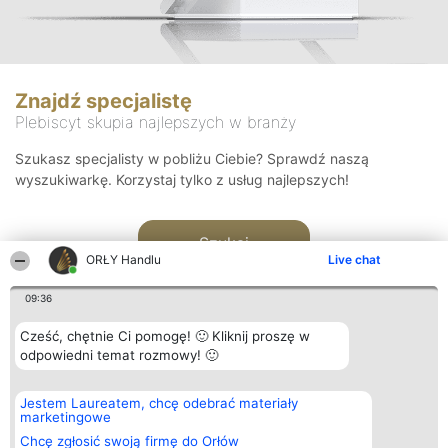
Znajdź specjalistę
Plebiscyt skupia najlepszych w branży
Szukasz specjalisty w pobliżu Ciebie? Sprawdź naszą
wyszukiwarkę. Korzystaj tylko z usług najlepszych!
Szukaj
ORŁY Handlu
Live chat
09:36
Cześć, chętnie Ci pomogę! 🙂 Kliknij proszę w
odpowiedni temat rozmowy! 🙂
Organizator plebiscytu
Plebiscyt
Kontakt
Jestem Laureatem, chcę odebrać materiały
Bright Side Solutions sp. z o.
Laureaci
Kontakt
marketingowe
o. sp. k.
Lista
ul. Ruska 22
wszystkich
Chcę zgłosić swoją firmę do Orłów