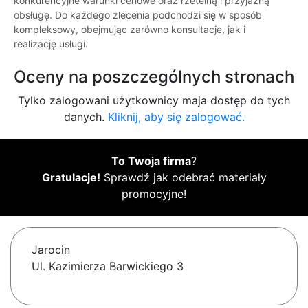
konkurencyjne warunki cenowe oraz rzetelną i przyjazną
obsługę. Do każdego zlecenia podchodzi się w sposób
kompleksowy, obejmując zarówno konsultacje, jak i
realizację usługi.
Oceny na poszczególnych stronach
Tylko zalogowani użytkownicy maja dostęp do tych
danych.
Kliknij, aby się zalogować.
To Twoja firma
?
Gratulacje!
Sprawdź jak odebrać materiały
promocyjne!
Jarocin
Ul. Kazimierza Barwickiego 3