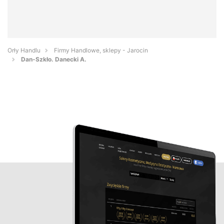
Orły Handlu
Firmy Handlowe, sklepy - Jarocin
Dan-Szkło. Danecki A.