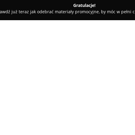
Gratulacje!
awdź już teraz jak odebrać materiały promocyjne, by móc w pełni c
eń
Dana. Księgarnia
O firmie:
Księgarnia Dana
działa w Dobro
miejscem dla mieszkańców poszu
Firma zdobyła zaufanie społecz
szerokiej ofercie książek.
Pokaż więcej >>
W jej asortymencie znajdują się
popularnonaukowej, jak i bogat
oraz młodzieży. Odpowiadając 
przedsiębiorstwo zapewnia czy
obejmuje także artykuły papiern