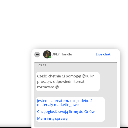
ORŁY Handlu
Live chat
05:17
Cześć, chętnie Ci pomogę! 🙂 Kliknij
proszę w odpowiedni temat
rozmowy! 🙂
Jestem Laureatem, chcę odebrać
materiały marketingowe
Chcę zgłosić swoją firmę do Orłów
Mam inną sprawę