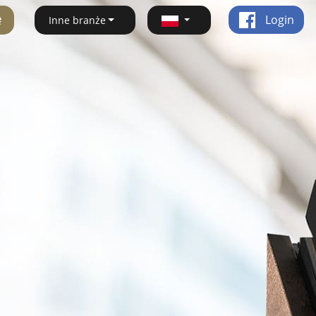
ę
Login
Inne branże