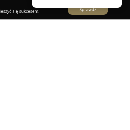
Sprawdź
ieszyć się sukcesem.
dzieniu, przy Placu Wolności 2, będąc istotnym
kujących literackich inspiracji oraz wiedzy.
ności dzięki długoletniej obecności na rynku i
 zarówno dzieła literatury pięknej i
y wybór publikacji przeznaczonych dla dzieci
na potrzeby różnych grup wiekowych,
telnikom różnorodność literacką. Oferta
icze, artystyczne oraz liczne drobiazgi, które