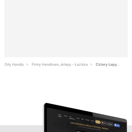
Orły Handlu
Firmy Handlowe, sklepy - Łaziska
Cztery Łapy .