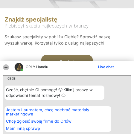
Znajdź specjalistę
Plebiscyt skupia najlepszych w branży
Szukasz specjalisty w pobliżu Ciebie? Sprawdź naszą
wyszukiwarkę. Korzystaj tylko z usług najlepszych!
Szukaj
ORŁY Handlu
Live chat
08:38
Cześć, chętnie Ci pomogę! 🙂 Kliknij proszę w
odpowiedni temat rozmowy! 🙂
Organizator plebiscytu
Plebiscyt
Kontakt
Jestem Laureatem, chcę odebrać materiały
Bright Side Solutions sp. z o.
Laureaci
Kontakt
marketingowe
o. sp. k.
Lista
ul. Ruska 22
wszystkich
Chcę zgłosić swoją firmę do Orłów
Wrocław 50-079
Laureatów
Mam inną sprawę
KRS 0000749100 | Regon
Zasady
381313360 | NIP 8943132676
Regulamin