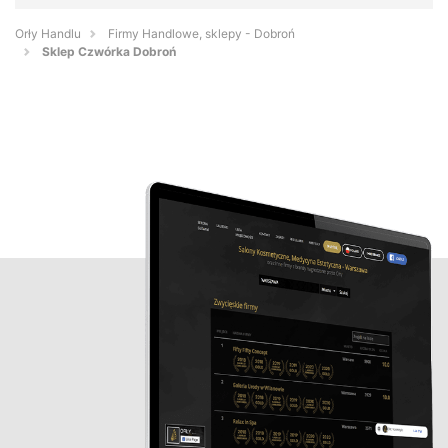
Orły Handlu
Firmy Handlowe, sklepy - Dobroń
Sklep Czwórka Dobroń