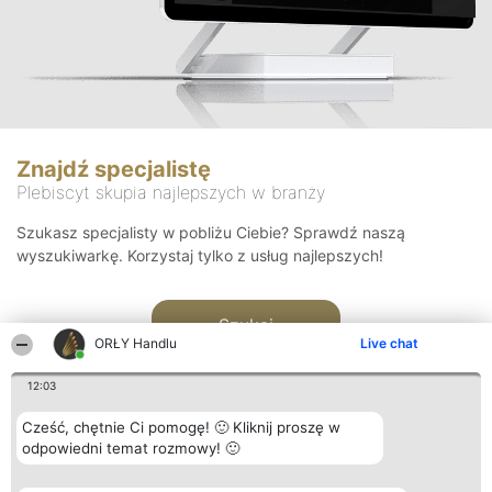
Znajdź specjalistę
Plebiscyt skupia najlepszych w branży
Szukasz specjalisty w pobliżu Ciebie? Sprawdź naszą
wyszukiwarkę. Korzystaj tylko z usług najlepszych!
Szukaj
ORŁY Handlu
Live chat
12:03
Cześć, chętnie Ci pomogę! 🙂 Kliknij proszę w
odpowiedni temat rozmowy! 🙂
Organizator plebiscytu
Plebiscyt
Kontakt