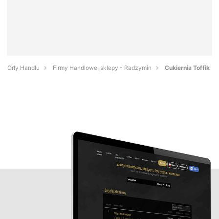
Orły Handlu
Firmy Handlowe, sklepy - Radzymin
Cukiernia Toffik