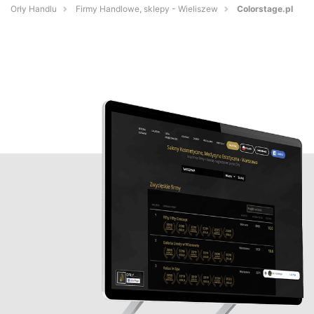
Orły Handlu
Firmy Handlowe, sklepy - Wieliszew
Colorstage.pl