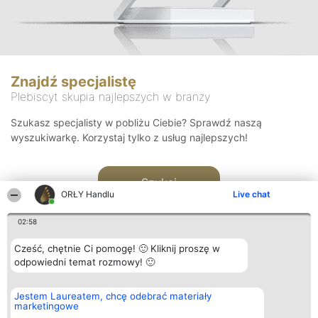
Znajdź specjalistę
Plebiscyt skupia najlepszych w branży
Szukasz specjalisty w pobliżu Ciebie? Sprawdź naszą
wyszukiwarkę. Korzystaj tylko z usług najlepszych!
Szukaj
ORŁY Handlu
Live chat
02:58
Cześć, chętnie Ci pomogę! 🙂 Kliknij proszę w
odpowiedni temat rozmowy! 🙂
Organizator plebiscytu
Plebiscyt
Kontakt
Jestem Laureatem, chcę odebrać materiały
Bright Side Solutions sp. z o.
Laureaci
Kontakt
marketingowe
o. sp. k.
Lista