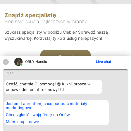
Znajdź specjalistę
Plebiscyt skupia najlepszych w branży
Szukasz specjalisty w pobliżu Ciebie? Sprawdź naszą
wyszukiwarkę. Korzystaj tylko z usług najlepszych!
Szukaj
ORŁY Handlu
Live chat
10:51
Cześć, chętnie Ci pomogę! 🙂 Kliknij proszę w
odpowiedni temat rozmowy! 🙂
Organizator plebiscytu
Plebiscyt
Kontakt
Jestem Laureatem, chcę odebrać materiały
Bright Side Solutions sp. z o.
Laureaci
Kontakt
marketingowe
o. sp. k.
Lista
ul. Ruska 22
wszystkich
Chcę zgłosić swoją firmę do Orłów
Wrocław 50-079
Laureatów
Mam inną sprawę
KRS 0000749100 | Regon
Zasady
381313360 | NIP 8943132676
Regulamin
+48 508 492 400
Polityka