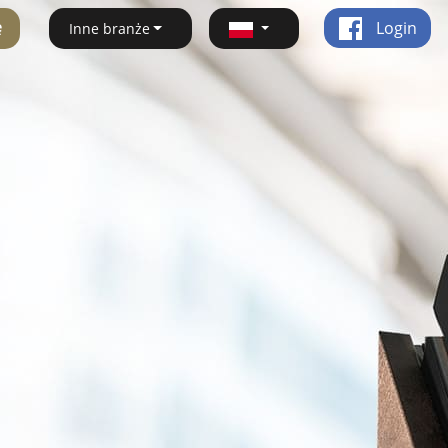
ę
Login
Inne branże