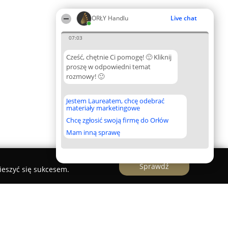
ORŁY Handlu
Live chat
07:03
Cześć, chętnie Ci pomogę! 🙂 Kliknij
proszę w odpowiedni temat
rozmowy! 🙂
Jestem Laureatem, chcę odebrać
materiały marketingowe
Chcę zgłosić swoją firmę do Orłów
Mam inną sprawę
Sprawdź
ieszyć się sukcesem.