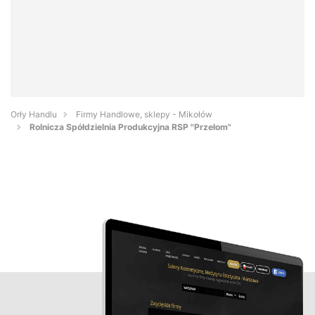
Orły Handlu
Firmy Handlowe, sklepy - Mikołów
Rolnicza Spółdzielnia Produkcyjna RSP "Przełom"