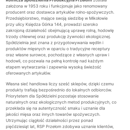
założona w 1953 roku i funkcjonuje jako renomowany
producent oraz dostawca artykułów rolno-spożywczych.
Przedsiębiorstwo, mające swoją siedzibę w Mikołowie
przy ulicy Księdza Górka 144, prowadzi szeroko
zakrojoną działalność obejmującą uprawę rolną, hodowlę
trzody chlewnej oraz produkcję żywności ekologicznej.
Spółdzielnia jest znana z przygotowywania wędlin i
produktów mięsnych w oparciu o tradycyjne receptury
oraz własne surowce, pochodzące z własnych upraw i
hodowli, co pozwala na pełną kontrolę nad każdym
etapem wytwarzania i zapewnia wysoką świeżość
oferowanych artykułów.
Własna sieć handlowa liczy sześć sklepów, dzięki czemu
produkty trafiają bezpośrednio do lokalnych odbiorców.
Priorytetem dla Spółdzielni pozostaje stosowanie
naturalnych oraz ekologicznych metod produkcyjnych, co
przekłada się na autentyczność smaku i uznanie dla
jakości mięsa oraz innych towarów spożywczych.
Utrzymując ciągłość działalności przez ponad
pięćdziesiąt lat, RSP Przełom zdobywa uznanie klientów,