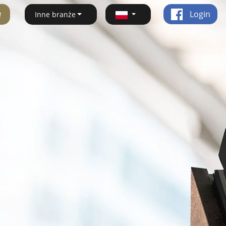
ę
Login
Inne branże