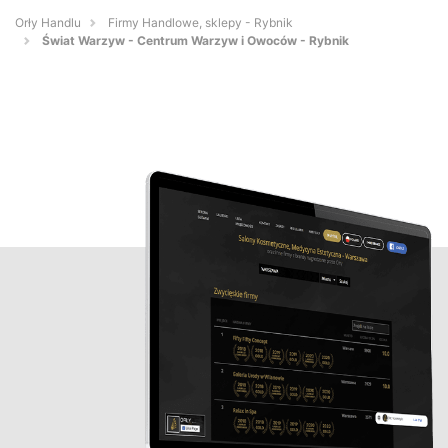
Orły Handlu
Firmy Handlowe, sklepy - Rybnik
Świat Warzyw - Centrum Warzyw i Owoców - Rybnik