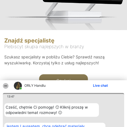
Znajdź specjalistę
Plebiscyt skupia najlepszych w branży
Szukasz specjalisty w pobliżu Ciebie? Sprawdź naszą
wyszukiwarkę. Korzystaj tylko z usług najlepszych!
Szukaj
ORŁY Handlu
Live chat
13:47
Cześć, chętnie Ci pomogę! 🙂 Kliknij proszę w
odpowiedni temat rozmowy! 🙂
Organizator plebiscytu
Plebiscyt
Kontakt
Jestem Laureatem, chcę odebrać materiały
Bright Side Solutions sp. z o.
Laureaci
Kontakt