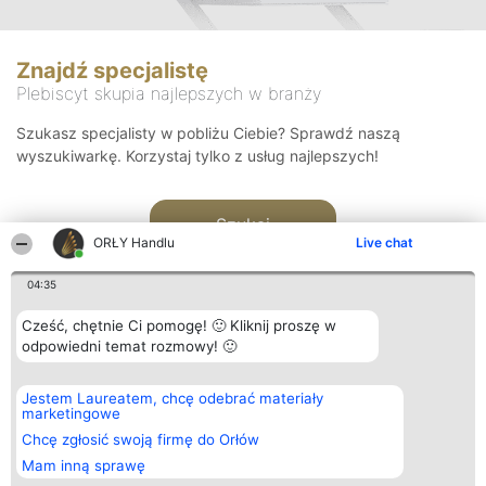
Znajdź specjalistę
Plebiscyt skupia najlepszych w branży
Szukasz specjalisty w pobliżu Ciebie? Sprawdź naszą
wyszukiwarkę. Korzystaj tylko z usług najlepszych!
Szukaj
ORŁY Handlu
Live chat
04:35
Cześć, chętnie Ci pomogę! 🙂 Kliknij proszę w
odpowiedni temat rozmowy! 🙂
Organizator plebiscytu
Plebiscyt
Kontakt
Jestem Laureatem, chcę odebrać materiały
Bright Side Solutions sp. z o.
Laureaci
Kontakt
marketingowe
o. sp. k.
Lista
ul. Ruska 22
wszystkich
Chcę zgłosić swoją firmę do Orłów
Wrocław 50-079
Laureatów
Mam inną sprawę
KRS 0000749100 | Regon
Zasady
381313360 | NIP 8943132676
Regulamin