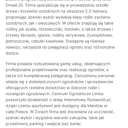
Drwali 25. Firma specjalizuje się w prowadzeniu szkółki
drzew i krzewów ozdobnych na obszarze 5,5 hektara,
proponując szeroki wybór wysokiej klasy roślin zarówno
ozdobnych, jak i owocowych. W ofercie znajdują się takie
rośliny jak azalie, różaneczniki, borówki, a także drzewa i
krzewy liściaste, iglaste, rośliny okrywowe, żywopłotowe,
jednoroczne, cebulki kwiatowe. Dostępne są również
nawozy, narzędzia do pielęgnacji ogrodu oraz różnorodne
donice.
Firma posiada rozbudowaną gamę usług, obejmujących
profesjonalne projektowanie oraz realizację ogrodów, a
także ich kompleksową pielęgnację. Zatrudniony personel
składa się z doświadczonych ogrodników i sprzedawców
oferujących rzetelne doradztwo w doborze roślin i
rozwiązań ogrodowych. Centrum Ogrodnicze Limba
poszerzyło działalność o sklep internetowy floraworld.pl,
dzięki czemu asortyment jest dostępny dla klientów w
całej Polsce. W Żorach firma jest doceniana za uczciwość,
szeroki wybór i wygodne warunki zakupów, takie jak
przestronny parking i wejście bez barier.