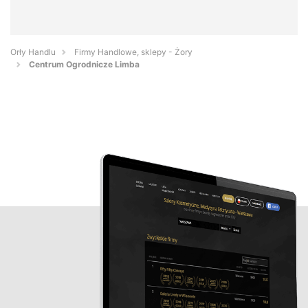
Orły Handlu
Firmy Handlowe, sklepy - Żory
Centrum Ogrodnicze Limba