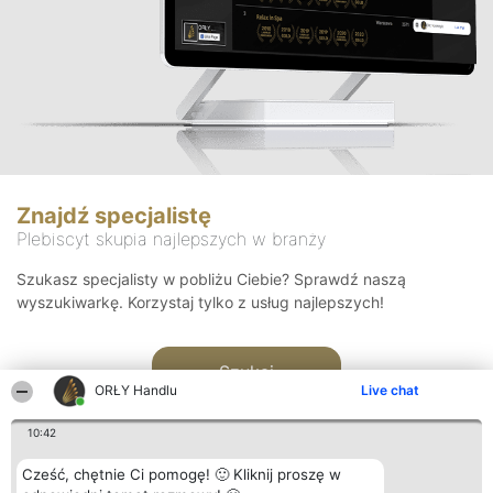
Znajdź specjalistę
Plebiscyt skupia najlepszych w branży
Szukasz specjalisty w pobliżu Ciebie? Sprawdź naszą
wyszukiwarkę. Korzystaj tylko z usług najlepszych!
Szukaj
ORŁY Handlu
Live chat
10:42
Cześć, chętnie Ci pomogę! 🙂 Kliknij proszę w