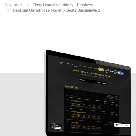
Orły Handlu
Firmy Handlowe, sklepy - Braniewo
Centrum Ogrodnicze Flor-mix Beata Jurgielewicz