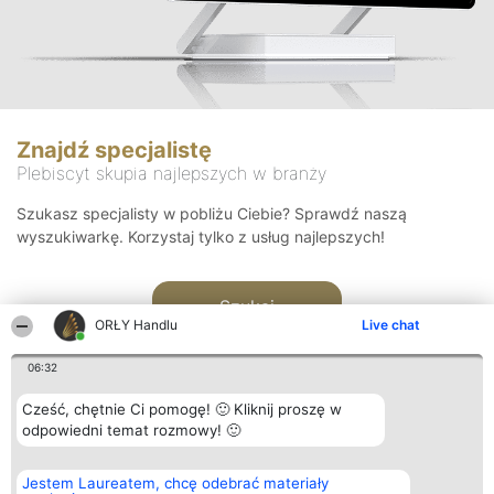
Znajdź specjalistę
Plebiscyt skupia najlepszych w branży
Szukasz specjalisty w pobliżu Ciebie? Sprawdź naszą
wyszukiwarkę. Korzystaj tylko z usług najlepszych!
Szukaj
ORŁY Handlu
Live chat
06:32
Cześć, chętnie Ci pomogę! 🙂 Kliknij proszę w
odpowiedni temat rozmowy! 🙂
Organizator plebiscytu
Plebiscyt
Kontakt
Jestem Laureatem, chcę odebrać materiały
Bright Side Solutions sp. z o.
Laureaci
Kontakt