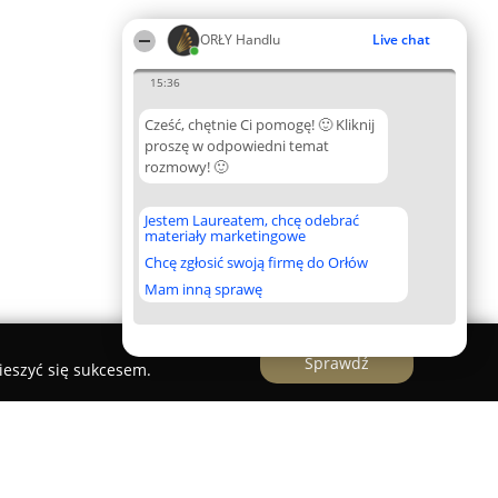
ORŁY Handlu
Live chat
15:36
Cześć, chętnie Ci pomogę! 🙂 Kliknij
proszę w odpowiedni temat
rozmowy! 🙂
Jestem Laureatem, chcę odebrać
materiały marketingowe
Chcę zgłosić swoją firmę do Orłów
Mam inną sprawę
Sprawdź
ieszyć się sukcesem.