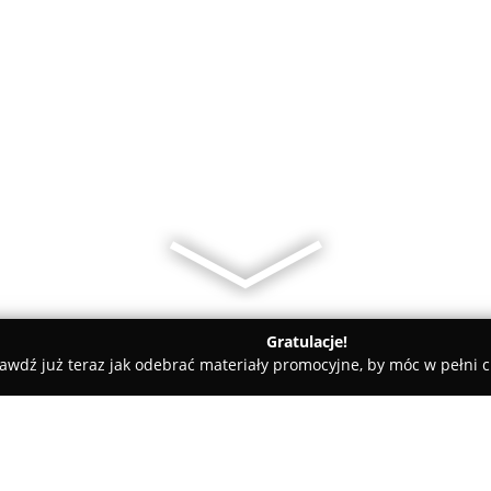
Gratulacje!
awdź już teraz jak odebrać materiały promocyjne, by móc w pełni c
ce
Centrum AGD i RTV Buczkowice