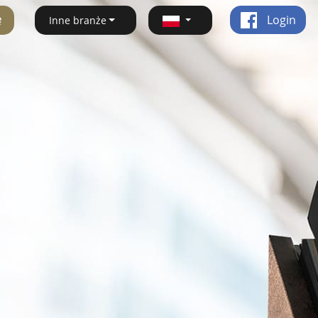
ę
Login
Inne branże