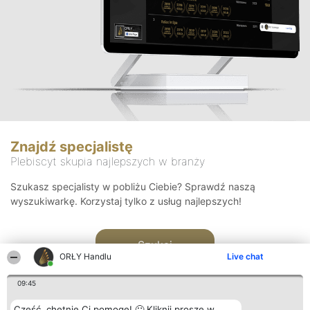
Znajdź specjalistę
Plebiscyt skupia najlepszych w branży
Szukasz specjalisty w pobliżu Ciebie? Sprawdź naszą
wyszukiwarkę. Korzystaj tylko z usług najlepszych!
Szukaj
ORŁY Handlu
Live chat
09:45
Cześć, chętnie Ci pomogę! 🙂 Kliknij proszę w