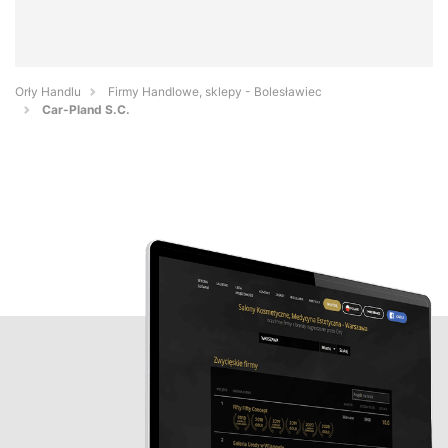
Orły Handlu
Firmy Handlowe, sklepy - Bolesławiec
Car-Pland S.C.