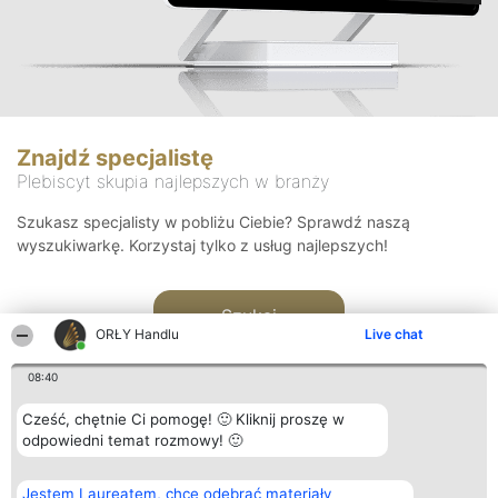
Znajdź specjalistę
Plebiscyt skupia najlepszych w branży
Szukasz specjalisty w pobliżu Ciebie? Sprawdź naszą
wyszukiwarkę. Korzystaj tylko z usług najlepszych!
Szukaj
ORŁY Handlu
Live chat
08:40
Cześć, chętnie Ci pomogę! 🙂 Kliknij proszę w
odpowiedni temat rozmowy! 🙂
Organizator plebiscytu
Plebiscyt
Kontakt
Jestem Laureatem, chcę odebrać materiały
Bright Side Solutions sp. z o.
Laureaci
Kontakt