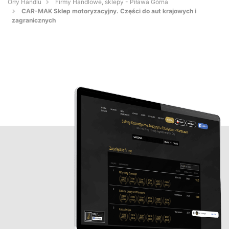
Orły Handlu
Firmy Handlowe, sklepy - Piława Górna
CAR-MAK Sklep motoryzacyjny. Części do aut krajowych i
zagranicznych