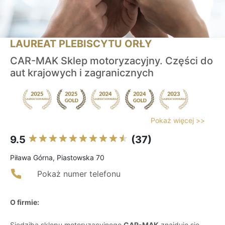
LAUREAT PLEBISCYTU ORŁY
CAR-MAK Sklep motoryzacyjny. Części do
aut krajowych i zagranicznych
Pokaż więcej >>
9.5
(37)
Piława Górna, Piastowska 70
Pokaż numer telefonu
O firmie:
Siedziba sklepu motoryzacyjnego
CAR-MAK
znajduje się