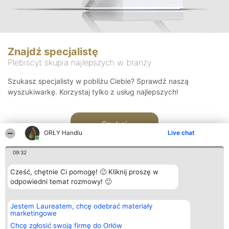
Znajdź specjalistę
Plebiscyt skupia najlepszych w branży
Szukasz specjalisty w pobliżu Ciebie? Sprawdź naszą
wyszukiwarkę. Korzystaj tylko z usług najlepszych!
Szukaj
ORŁY Handlu
Live chat
09:32
Cześć, chętnie Ci pomogę! 🙂 Kliknij proszę w
odpowiedni temat rozmowy! 🙂
Organizator plebiscytu
Plebiscyt
Kontakt
Jestem Laureatem, chcę odebrać materiały
Bright Side Solutions sp. z o.
Laureaci
Kontakt
marketingowe
o. sp. k.
Lista
ul. Ruska 22
wszystkich
Chcę zgłosić swoją firmę do Orłów