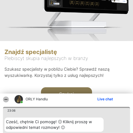
Znajdź specjalistę
Plebiscyt skupia najlepszych w branży
Szukasz specjalisty w pobliżu Ciebie? Sprawdź naszą
wyszukiwarkę. Korzystaj tylko z usług najlepszych!
Szukaj
ORŁY Handlu
Live chat
23:06
Cześć, chętnie Ci pomogę! 🙂 Kliknij proszę w
odpowiedni temat rozmowy! 🙂