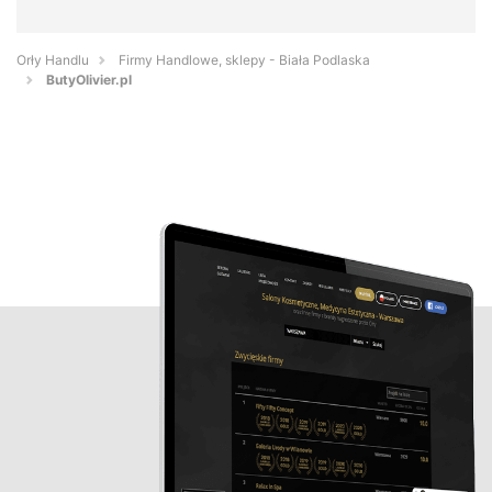
Orły Handlu
Firmy Handlowe, sklepy - Biała Podlaska
ButyOlivier.pl