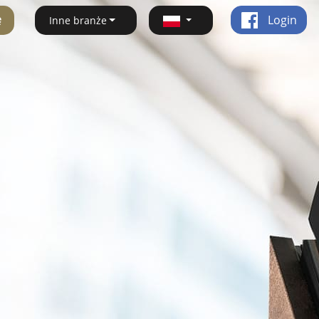
ę
Login
Inne branże