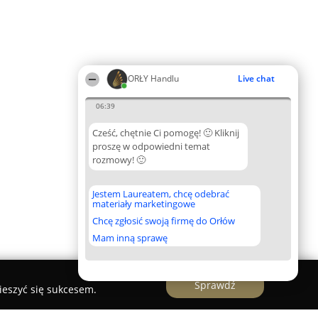
ORŁY Handlu
Live chat
06:39
Cześć, chętnie Ci pomogę! 🙂 Kliknij
proszę w odpowiedni temat
rozmowy! 🙂
Jestem Laureatem, chcę odebrać
materiały marketingowe
Chcę zgłosić swoją firmę do Orłów
Mam inną sprawę
Sprawdź
ieszyć się sukcesem.