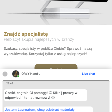
Znajdź specjalistę
Plebiscyt skupia najlepszych w branży
Szukasz specjalisty w pobliżu Ciebie? Sprawdź naszą
wyszukiwarkę. Korzystaj tylko z usług najlepszych!
Szukaj
ORŁY Handlu
Live chat
23:46
Cześć, chętnie Ci pomogę! 🙂 Kliknij proszę w
odpowiedni temat rozmowy! 🙂
Organizator plebiscytu
Plebiscyt
Kontakt
Jestem Laureatem, chcę odebrać materiały
Bright Side Solutions sp. z o.
Laureaci
Kontakt