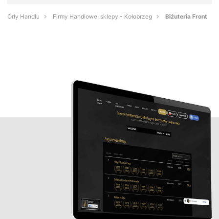
Orły Handlu
Firmy Handlowe, sklepy - Kołobrzeg
Biżuteria Front