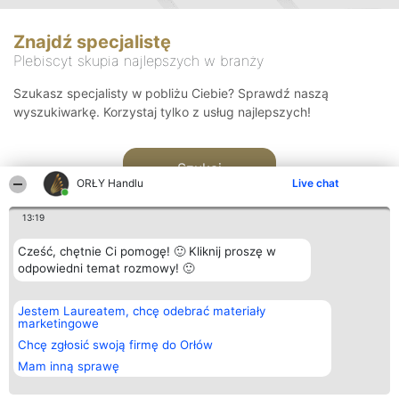
Znajdź specjalistę
Plebiscyt skupia najlepszych w branży
Szukasz specjalisty w pobliżu Ciebie? Sprawdź naszą
wyszukiwarkę. Korzystaj tylko z usług najlepszych!
Szukaj
ORŁY Handlu
Live chat
13:19
Cześć, chętnie Ci pomogę! 🙂 Kliknij proszę w
odpowiedni temat rozmowy! 🙂
Organizator plebiscytu
Plebiscyt
Kontakt
Jestem Laureatem, chcę odebrać materiały
Bright Side Solutions sp. z o.
Laureaci
Kontakt
marketingowe
o. sp. k.
Lista
ul. Ruska 22
wszystkich
Chcę zgłosić swoją firmę do Orłów
Wrocław 50-079
Laureatów
Mam inną sprawę
KRS 0000749100 | Regon
Zasady
381313360 | NIP 8943132676
Regulamin
+48 508 492 400
Polityka