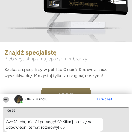
Znajdź specjalistę
Plebiscyt skupia najlepszych w branży
Szukasz specjalisty w pobliżu Ciebie? Sprawdź naszą
wyszukiwarkę. Korzystaj tylko z usług najlepszych!
Szukaj
ORŁY Handlu
Live chat
06:56
Cześć, chętnie Ci pomogę! 🙂 Kliknij proszę w
odpowiedni temat rozmowy! 🙂