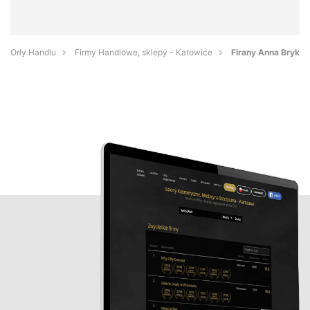
Orły Handlu
Firmy Handlowe, sklepy - Katowice
Firany Anna Bryk