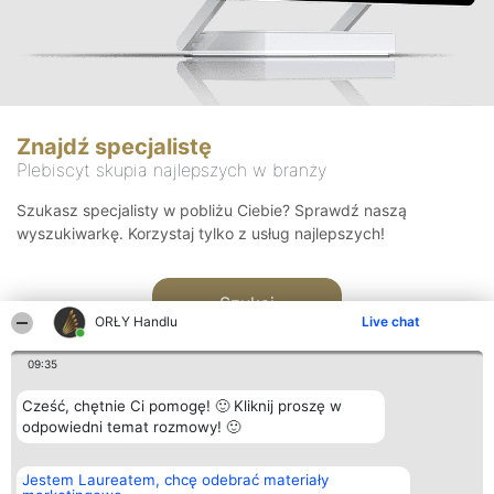
Znajdź specjalistę
Plebiscyt skupia najlepszych w branży
Szukasz specjalisty w pobliżu Ciebie? Sprawdź naszą
wyszukiwarkę. Korzystaj tylko z usług najlepszych!
Szukaj
ORŁY Handlu
Live chat
09:35
Cześć, chętnie Ci pomogę! 🙂 Kliknij proszę w
odpowiedni temat rozmowy! 🙂
Organizator plebiscytu
Plebiscyt
Kontakt
Jestem Laureatem, chcę odebrać materiały
Bright Side Solutions sp. z o.
Laureaci
Kontakt