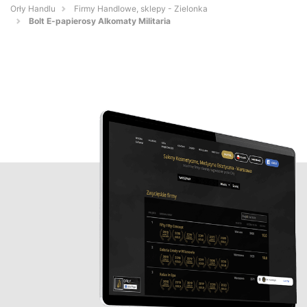
Orły Handlu
Firmy Handlowe, sklepy - Zielonka
Bolt E-papierosy Alkomaty Militaria