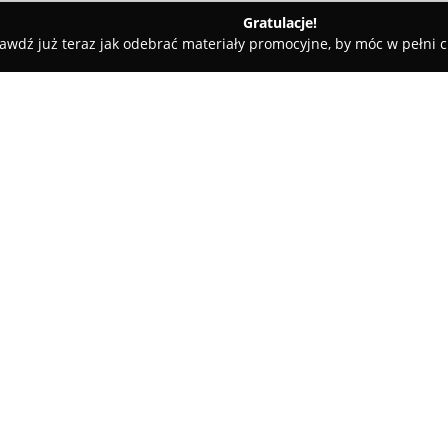
Gratulacje!
awdź już teraz jak odebrać materiały promocyjne, by móc w pełni c
BoConcept
O firmie:
BoConcept
to uznana marka po
1952 roku. Firma koncentruje 
wyróżniających się wysoką fun
wzornictwem. Oferta obejmuje
Pokaż więcej >>
wyposażenia salonów, jadalni, s
komercyjnych. Produkty marki 
wykonanie i dbałość o jakość 
kluczowe wartości duńskiego d
BoConcept cieszy się uznaniem