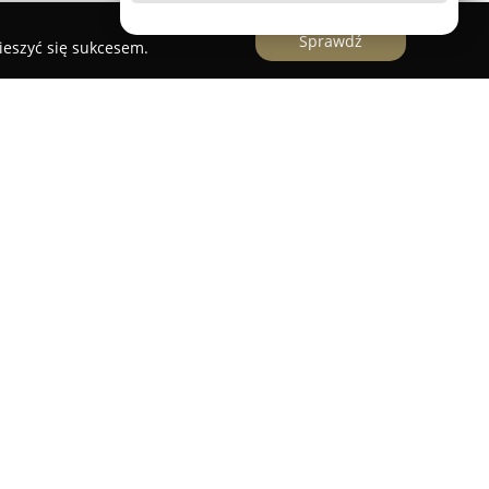
Sprawdź
ieszyć się sukcesem.
chodząca z Danii, działająca nieprzerwanie od
się na projektowaniu współczesnych mebli
kcjonalnością oraz charakterystycznym
 kompleksowe rozwiązania przeznaczone do
ypialni, a także przestrzeni biurowych czy
cechuje skandynawski minimalizm, staranne
zastosowanych materiałów, co odzwierciedla
esignu.
 dzięki szerokim możliwościom personalizacji –