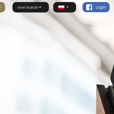
ę
Login
Inne branże