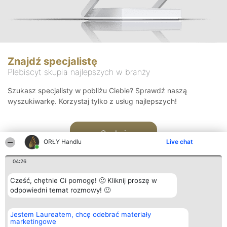
Znajdź specjalistę
Plebiscyt skupia najlepszych w branży
Szukasz specjalisty w pobliżu Ciebie? Sprawdź naszą
wyszukiwarkę. Korzystaj tylko z usług najlepszych!
Szukaj
ORŁY Handlu
Live chat
04:26
Cześć, chętnie Ci pomogę! 🙂 Kliknij proszę w
odpowiedni temat rozmowy! 🙂
Organizator plebiscytu
Plebiscyt
Kontakt
Jestem Laureatem, chcę odebrać materiały
Bright Side Solutions sp. z o.
Laureaci
Kontakt
marketingowe
o. sp. k.
Lista