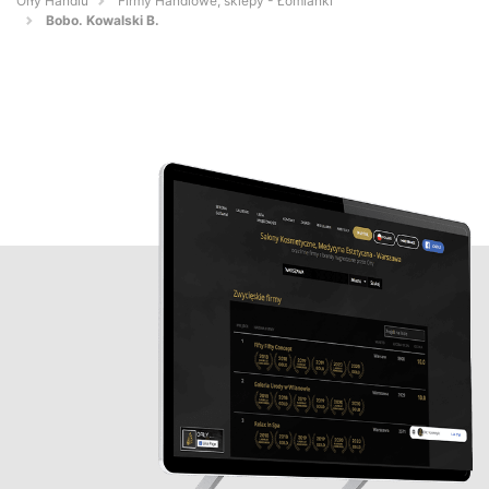
Orły Handlu
Firmy Handlowe, sklepy - Łomianki
Bobo. Kowalski B.