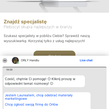
Znajdź specjalistę
Plebiscyt skupia najlepszych w branży
Szukasz specjalisty w pobliżu Ciebie? Sprawdź naszą
wyszukiwarkę. Korzystaj tylko z usług najlepszych!
Szukaj
ORŁY Handlu
Live chat
19:59
Cześć, chętnie Ci pomogę! 🙂 Kliknij proszę w
odpowiedni temat rozmowy! 🙂
Organizator plebiscytu
Plebiscyt
Kontakt
Jestem Laureatem, chcę odebrać materiały
Bright Side Solutions sp. z o.
Laureaci
Kontakt
marketingowe
o. sp. k.
Lista
ul. Ruska 22
wszystkich
Chcę zgłosić swoją firmę do Orłów
Wrocław 50-079
Laureatów