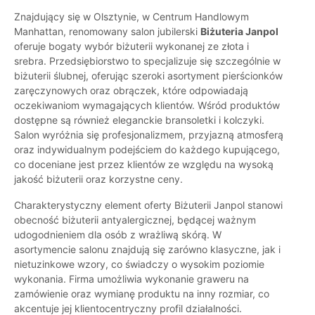
Znajdujący się w Olsztynie, w Centrum Handlowym
Manhattan, renomowany salon jubilerski
Biżuteria Janpol
oferuje bogaty wybór biżuterii wykonanej ze złota i
srebra. Przedsiębiorstwo to specjalizuje się szczególnie w
biżuterii ślubnej, oferując szeroki asortyment pierścionków
zaręczynowych oraz obrączek, które odpowiadają
oczekiwaniom wymagających klientów. Wśród produktów
dostępne są również eleganckie bransoletki i kolczyki.
Salon wyróżnia się profesjonalizmem, przyjazną atmosferą
oraz indywidualnym podejściem do każdego kupującego,
co doceniane jest przez klientów ze względu na wysoką
jakość biżuterii oraz korzystne ceny.
Charakterystyczny element oferty Biżuterii Janpol stanowi
obecność biżuterii antyalergicznej, będącej ważnym
udogodnieniem dla osób z wrażliwą skórą. W
asortymencie salonu znajdują się zarówno klasyczne, jak i
nietuzinkowe wzory, co świadczy o wysokim poziomie
wykonania. Firma umożliwia wykonanie graweru na
zamówienie oraz wymianę produktu na inny rozmiar, co
akcentuje jej klientocentryczny profil działalności.