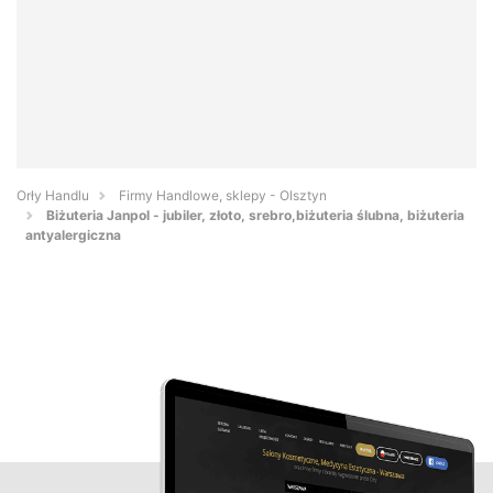
Orły Handlu
Firmy Handlowe, sklepy - Olsztyn
Biżuteria Janpol - jubiler, złoto, srebro,biżuteria ślubna, biżuteria
antyalergiczna