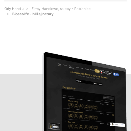
Orły Handlu
Firmy Handlowe, sklepy - Pabianice
Bioecolife - bliżej natury