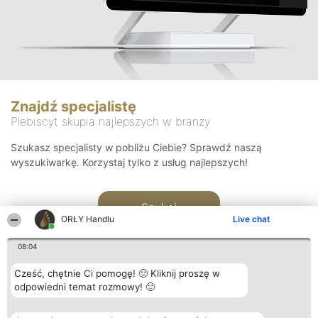
Znajdź specjalistę
Plebiscyt skupia najlepszych w branży
Szukasz specjalisty w pobliżu Ciebie? Sprawdź naszą
wyszukiwarkę. Korzystaj tylko z usług najlepszych!
Szukaj
ORŁY Handlu
Live chat
08:04
Cześć, chętnie Ci pomogę! 🙂 Kliknij proszę w
odpowiedni temat rozmowy! 🙂
Organizator plebiscytu
Plebiscyt
Kontakt