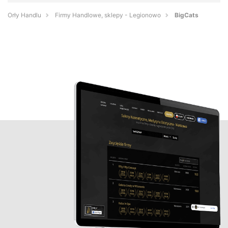
Orły Handlu
Firmy Handlowe, sklepy - Legionowo
BigCats