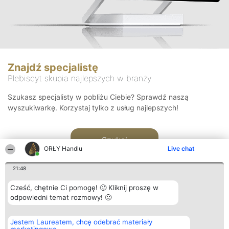
Znajdź specjalistę
Plebiscyt skupia najlepszych w branży
Szukasz specjalisty w pobliżu Ciebie? Sprawdź naszą
wyszukiwarkę. Korzystaj tylko z usług najlepszych!
Szukaj
ORŁY Handlu
Live chat
21:48
Cześć, chętnie Ci pomogę! 🙂 Kliknij proszę w
odpowiedni temat rozmowy! 🙂
Organizator plebiscytu
Plebiscyt
Kontakt
Jestem Laureatem, chcę odebrać materiały
Bright Side Solutions sp. z o.
Laureaci
Kontakt